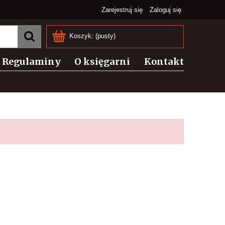
Zarejestruj się
Zaloguj się
Koszyk:
(pusty)
Regulaminy
O księgarni
Kontakt