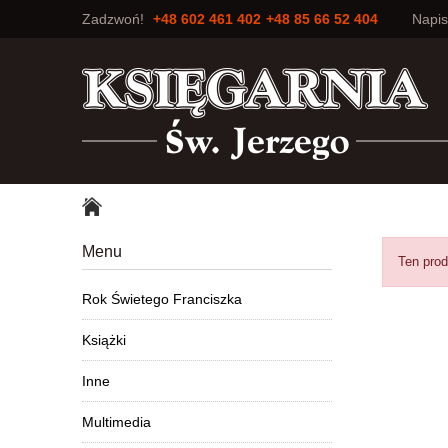
Zadzwoń!
+48 602 461 402
+48 85 66 52 404
Napi
Menu
Ten prod
Rok Świetego Franciszka
Książki
Inne
Multimedia