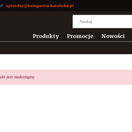
sz!
sprzedaz@ksiegarnia-katolicka.pl
Produkty
Promocje
Nowości
ukt jest niedostępny.