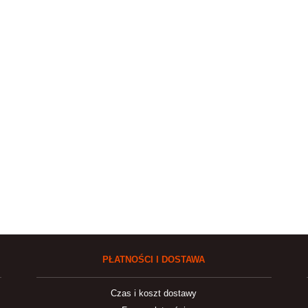
PŁATNOŚCI I DOSTAWA
Czas i koszt dostawy