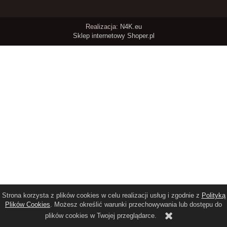
Realizacja:
N4K.eu
Sklep internetowy Shoper.pl
Strona korzysta z plików cookies w celu realizacji usług i zgodnie z
Polityką
Plików Cookies
. Możesz określić warunki przechowywania lub dostępu do
plików cookies w Twojej przeglądarce.