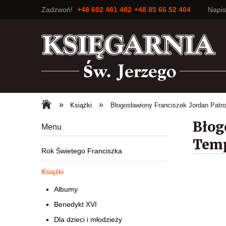
Zadzwoń!
+48 602 461 402
+48 85 66 52 404
Napi
»
»
Książki
Błogosławiony Franciszek Jordan Patr
Błog
Menu
Tem
Rok Świetego Franciszka
Książki
Albumy
Benedykt XVI
Dla dzieci i młodzieży