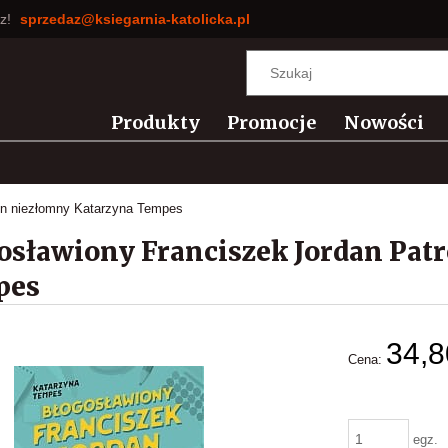
sz!
sprzedaz@ksiegarnia-katolicka.pl
Produkty
Promocje
Nowości
on niezłomny Katarzyna Tempes
osławiony Franciszek Jordan Pat
pes
34,8
Cena:
egz.