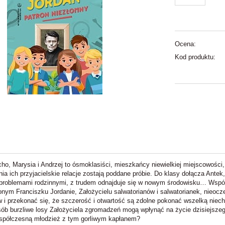
Ocena:
Kod produktu:
cho, Marysia i Andrzej to ósmoklasiści, mieszkańcy niewielkiej miejscowości, 
a ich przyjacielskie relacje zostają poddane próbie. Do klasy dołącza Antek,
problemami rodzinnymi, z trudem odnajduje się w nowym środowisku… Wspóln
nym Franciszku Jordanie, Założycielu salwatorianów i salwatorianek, nieoczek
w i przekonać się, że szczerość i otwartość są zdolne pokonać wszelką niech
sób burzliwe losy Założyciela zgromadzeń mogą wpłynąć na życie dzisiejszeg
spółczesną młodzież z tym gorliwym kapłanem?