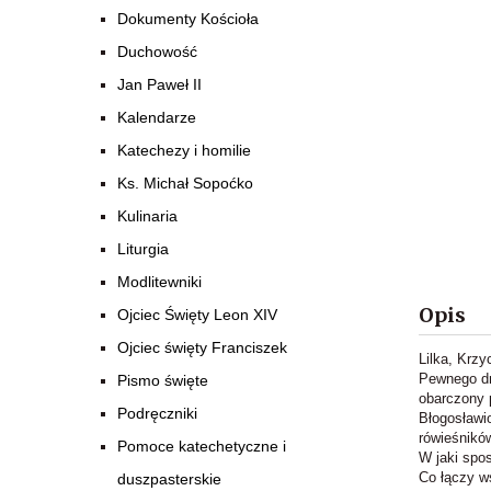
Dokumenty Kościoła
Duchowość
Jan Paweł II
Kalendarze
Katechezy i homilie
Ks. Michał Sopoćko
Kulinaria
Liturgia
Modlitewniki
Opis
Ojciec Święty Leon XIV
Ojciec święty Franciszek
Lilka, Krzy
Pewnego dni
Pismo święte
obarczony 
Podręczniki
Błogosławio
rówieśnikó
Pomoce katechetyczne i
W jaki spo
Co łączy w
duszpasterskie