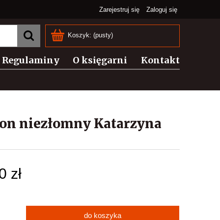
Zarejestruj się
Zaloguj się
Koszyk:
(pusty)
Regulaminy
O księgarni
Kontakt
ron niezłomny Katarzyna
0 zł
do koszyka