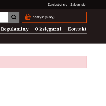
Zarejestruj się
Zaloguj się
Koszyk:
(pusty)
Regulaminy
O księgarni
Kontakt