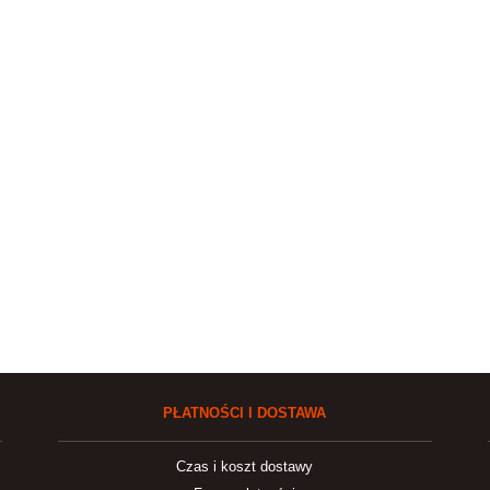
PŁATNOŚCI I DOSTAWA
Czas i koszt dostawy