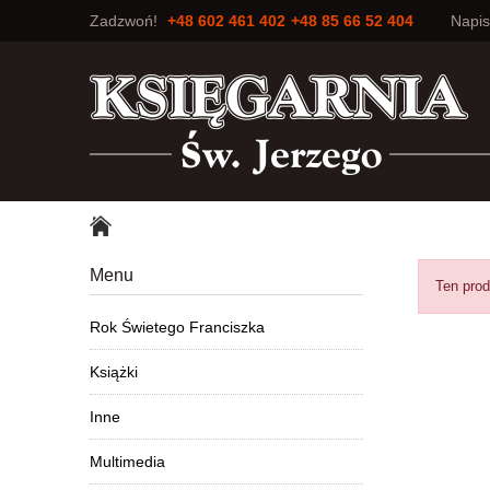
Zadzwoń!
+48 602 461 402
+48 85 66 52 404
Napi
Menu
Ten prod
Rok Świetego Franciszka
Książki
Inne
Multimedia