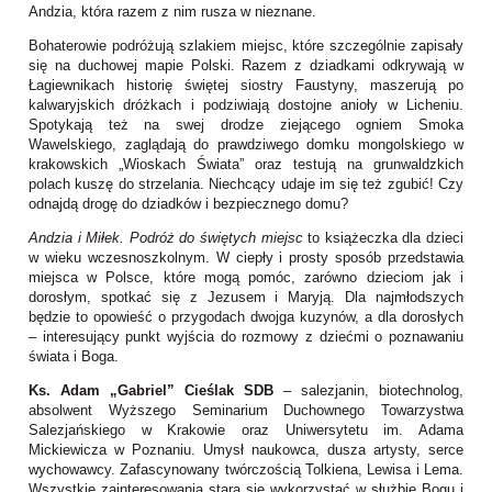
Andzia, która razem z nim rusza w nieznane.
Bohaterowie podróżują szlakiem miejsc, które szczególnie zapisały
się na duchowej mapie Polski. Razem z dziadkami odkrywają w
Łagiewnikach historię świętej siostry Faustyny, maszerują po
kalwaryjskich dróżkach i podziwiają dostojne anioły w Licheniu.
Spotykają też na swej drodze ziejącego ogniem Smoka
Wawelskiego, zaglądają do prawdziwego domku mongolskiego w
krakowskich „Wioskach Świata” oraz testują na grunwaldzkich
polach kuszę do strzelania. Niechcący udaje im się też zgubić! Czy
odnajdą drogę do dziadków i bezpiecznego domu?
Andzia i Miłek. Podróż do świętych miejsc
to książeczka dla dzieci
w wieku wczesnoszkolnym. W ciepły i prosty sposób przedstawia
miejsca w Polsce, które mogą pomóc, zarówno dzieciom jak i
dorosłym, spotkać się z Jezusem i Maryją. Dla najmłodszych
będzie to opowieść o przygodach dwojga kuzynów, a dla dorosłych
– interesujący punkt wyjścia do rozmowy z dziećmi o poznawaniu
świata i Boga.
Ks. Adam „Gabriel” Cieślak SDB
– salezjanin, biotechnolog,
absolwent Wyższego Seminarium Duchownego Towarzystwa
Salezjańskiego w Krakowie oraz Uniwersytetu im. Adama
Mickiewicza w Poznaniu. Umysł naukowca, dusza artysty, serce
wychowawcy. Zafascynowany twórczością Tolkiena, Lewisa i Lema.
Wszystkie zainteresowania stara się wykorzystać w służbie Bogu i