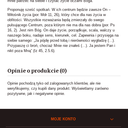
mnie patrzeć na siebie i czytać życie oczami Boga.
Proponuję sześć spotkań. W ich centrum będzie zawsze On –
Miłośnik życia (por. Mdr 11, 26), który chce dla nas życia w
obfitości. Wszystkie rozważania będą zmierzały do swego
pulsującego Centrum, poza którym nie ma dla nas dobra (por. Ps
16, 2). Jest nim Bóg. On daje życie, porządkuje, scala, walczy u
naszego boku, nadaje sens, kierunek, cel. Zapewnia i przysięga na
siebie samego: „Ja pójdę przed tobą i nierówności wygładzę (…).
Przypaszę ci broń, chociaż Mnie nie znałeś (…). Ja jestem Pan i
nikt poza Mną” (Iz 45, 2.5.6).
Opinie o produkcie (0)
Opinie pochodzą tyko od zalogowanych klientów, ale nie
weryfikujemy, czy kupili dany produkt. Wyświetlamy zarówno
pozytywne, jak i negatywne opinie.
MOJE KONTO