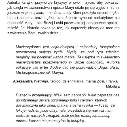
Autorka książki przywołuje kryzysy w swoim życiu, aby pokazać,
jak dzięki wstawiennictwu i opiece Maryi udało jej się wyjść z nich z
jeszcze większą wiarą i miłością. Judy Klein przeżyła śmierć męża,
brata i pasierba oraz ciężkie uzależnienie syna od narkotyków, ale
obecność Maryi i siła Bożej Łaski pozwalała jej odnajdować spokój i
miłość. Jej historia pokazuje też, jak naprawdę niezwykłą moc ma
zawierzenie Bogu swoich dzieci.
Macierzyństwo jest najtrudniejszą i najbardziej fascynującą
przestrzenią mojego życia. Myślę, że pod tym zdaniem
mogłaby się podpisać każda matka. Ta książka to świadectwo
macierzyństwa przeżywanego w Bożej obecności. Autorka
pokazuje, jak w tej drodze dać się poprowadzić Bogu, ufając
Mu bezgranicznie jak Maryja.
Aleksandra Pietryga
, teolog, dziennikarka, mama Zosi, Franka i
Mikołaja
Pisząc w przejmujący, bliski sercu sposób, Klein zaprasza nas
do intymnego świata ogromnego bólu i cierpień, których
doświadczyła jako żona, matka, siostra i córka ― licząc, że
lekcje nadziei, jakie otrzymała, przydadzą się również nam
podczas naszych zmagań. Jeśli jesteś matką lub babcią,
musisz koniecznie przeczytać tę książkę.