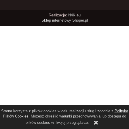
Realizacja:
N4K.eu
Sklep internetowy Shoper.pl
Strona korzysta z plików cookies w celu realizacji usług i zgodnie z
Polityką
Plików Cookies
. Możesz określić warunki przechowywania lub dostępu do
plików cookies w Twojej przeglądarce.