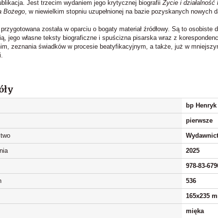
ublikacja. Jest trzecim wydaniem jego krytycznej biografii
Życie i działalność
ia Bożego
, w niewielkim stopniu uzupełnionej na bazie pozyskanych nowych 
 przygotowana została w oparciu o bogaty materiał źródłowy. Są to osobiste
cią, jego własne teksty biograficzne i spuścizna pisarska wraz z korespond
nim, zeznania świadków w procesie beatyfikacyjnym, a także, już w mniejszym
i.
óły
bp Henryk
pierwsze
two
Wydawnict
nia
2025
978-83-679
n
536
165x235 
mięka