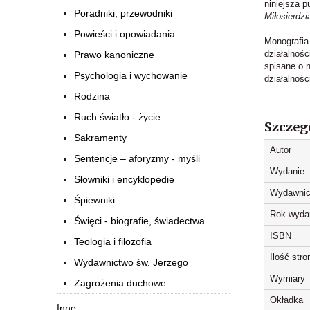
niniejsza p
Poradniki, przewodniki
Miłosierdz
Powieści i opowiadania
Monografia
działalnoś
Prawo kanoniczne
spisane o 
Psychologia i wychowanie
działalnośc
Rodzina
Ruch światło - życie
Szczeg
Sakramenty
Autor
Sentencje – aforyzmy - myśli
Wydanie
Słowniki i encyklopedie
Wydawnic
Śpiewniki
Rok wyda
Święci - biografie, świadectwa
ISBN
Teologia i filozofia
Ilość stro
Wydawnictwo św. Jerzego
Wymiary
Zagrożenia duchowe
Okładka
Inne