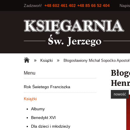
Zadzwoń!
+48 602 461 402
+48 85 66 52 404
Napi
»
»
Książki
Błogosławiony Michał Sopoćko Apostoł
Błog
Menu
Henr
Rok Świetego Franciszka
nowość
Książki
Albumy
Benedykt XVI
Dla dzieci i młodzieży