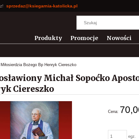
sz!
sprzedaz@ksiegarnia-katolicka.pl
Produkty
Promocje
Nowości
 Miłosierdzia Bożego Bp Henryk Ciereszko
osławiony Michał Sopoćko Aposto
yk Ciereszko
70,0
Cena:
egz.