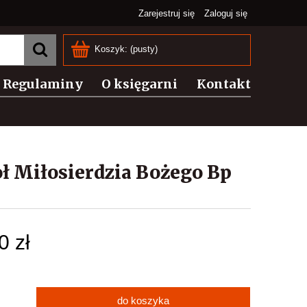
Zarejestruj się
Zaloguj się
Koszyk:
(pusty)
Regulaminy
O księgarni
Kontakt
ł Miłosierdzia Bożego Bp
0 zł
do koszyka