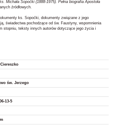
 ks. Michała Sopoćki (1888-1975). Pełna biografia Apostoła
danych źródłowych.
 dokumenty ks. Sopoćki, dokumenty związane z jego
encją, świadectwa pochodzące od św. Faustyny, wspomnienia
 stopniu, teksty innych autorów dotyczące jego życia i
 Ciereszko
wo św. Jerzego
06-13-5
mm