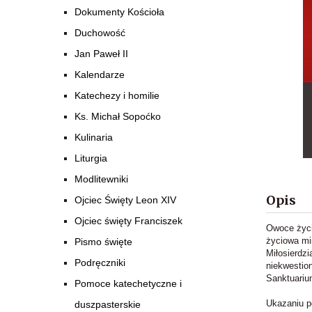
Dokumenty Kościoła
Duchowość
Jan Paweł II
Kalendarze
Katechezy i homilie
Ks. Michał Sopoćko
Kulinaria
Liturgia
Modlitewniki
Opis
Ojciec Święty Leon XIV
Ojciec święty Franciszek
Owoce życia
życiowa mi
Pismo święte
Miłosierdz
Podręczniki
niekwestio
Sanktuarium
Pomoce katechetyczne i
Ukazaniu p
duszpasterskie