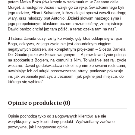
potem Matka Boża (dwukrotnie w sanktuarium w Cassano delle
Murge), a następnie Jezus i wzięli go za rękę. Świadkami tego byli
jego rodzice, Elisa i Salvatore, którzy dzięki synowi weszli na drogę
wiary, oraz młodszy brat Antonio: „Dzięki słowom naszego syna i
jego przepełnionym blaskiem oczom zrozumieliśmy, że raj istnieje.
Dawid bardzo chciał już tam pójść, a teraz czeka tam na nas”.
„Historia Dawida uczy, że tylko wtedy, gdy ktoś oddaje się w ręce
Boga, odkrywa, że jego życie nie jest absurdalnym ciągiem
negatywnych zdarzeń, ale kompletnym projektem – Siostra Daniela
Del Gaudio pisze we Słowie wstępnym. – A prawdziwe życie polega
na spotkaniu z Bogiem, na komunii z Nim. To właśnie jest raj, życie
wieczne. Dawid go doświadcza i dzieli się nim ze swoimi rodzicami,
uwalniając ich od udręki przedwczesnej straty, ponieważ pokazuje
im, jak wspaniale jest żyć z Jezusem i jak piękne jest miejsce, do
którego się wybiera”.
Opinie o produkcie (0)
Opinie pochodzą tyko od zalogowanych klientów, ale nie
weryfikujemy, czy kupili dany produkt. Wyświetlamy zarówno
pozytywne, jak i negatywne opinie.