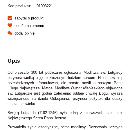
Kod produktu:
01003221
zapytaj o produkt
poleć znajomemu
dodaj opinię
Opis
Od przeszło 300 lat publicznie ogłoszona Modlitwa św. Lutgardy
przynosi wielką ulgę niezliczonym ludzkim sercom. Nie ma w niej
przesłodzonych sformułowań, ale proste myśli o naszym Panu
i Jego Najświętszej Matce. Modlitwa
Dworu Niebieskiego
objawiona
św. Lutgardzie jest godna zalecenia: oddaje chwałę Bogu, wyraża
wdzięczność za dzieło Odkupienia, przynosi pożytek dla duszy
i ciała człowieka.
Świętą Lutgarda (1182-1246) była jedną z pierwszych czcicielek
Najświętszego Serca Pana Jezusa.
Prowadziła życie ascetyczne, pełne modlitwy. Doznawała licznych