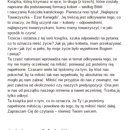
Książka, którą trzymasz w ręce, to druga (z trzech), które zostały
napisane dla podstawowej formacji kobiet – według Biblii
i nauczania Kościoła katolickiego. Pierwsza nosi tytuł: „Najlepsza
Towarzyszka – Ezer Kenegdo”. Jej treścią jest odkrywanie tego, co
to znaczy, że Bóg uczynił nas – kobiety – odpowiednimi,
najlepszymi towarzyszkami, komu mamy towarzyszyć i w jaki
sposób to czynić.
Trzecia i ostatnia z tej serii książka, szuka odpowiedzi na pytania:
co to oznacza nieść życie? Jak ja, jako kobieta, mam przekazywać
życie i jak żyć w pełni, by moje życie było wypełnione Bogiem
i pasją?
Ta część natomiast wprowadza nas w temat odkrywania tego, że
my nie mamy oczekiwać na miłość, ponieważ już jesteśmy nią
napełnione. Czasami wiele lat tęsknimy za tym, by ktoś nas
pokochał, by ta miłość tak nas wypełniała, by absolutnie nic nie
mogło jej nam zabrać. Miłość nie przyjdzie do nas z zewnątrz, nie
jest zależna od okoliczności czy naszych predyspozycji. Ona jest
w nas od początku naszego istnienia a nawet wcześniej. Trzeba ją
tylko odkryć.
Ta książka jest o tym, co to oznacza, że Ty i ja jesteśmy
napełnione miłością i powołane do tego, by tę miłość nieść dalej.
Zapraszam Cię do czytania – również Twoim sercem.