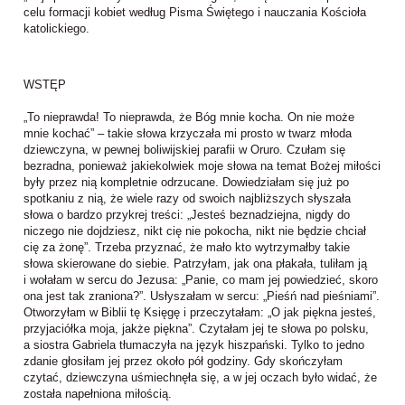
celu formacji kobiet według Pisma Świętego i nauczania Kościoła
katolickiego.
WSTĘP
„To nieprawda! To nieprawda, że Bóg mnie kocha. On nie może
mnie kochać” – takie słowa krzyczała mi prosto w twarz młoda
dziewczyna, w pewnej boliwijskiej parafii w Oruro. Czułam się
bezradna, ponieważ jakiekolwiek moje słowa na temat Bożej miłości
były przez nią kompletnie odrzucane. Dowiedziałam się już po
spotkaniu z nią, że wiele razy od swoich najbliższych słyszała
słowa o bardzo przykrej treści: „Jesteś beznadziejna, nigdy do
niczego nie dojdziesz, nikt cię nie pokocha, nikt nie będzie chciał
cię za żonę”. Trzeba przyznać, że mało kto wytrzymałby takie
słowa skierowane do siebie. Patrzyłam, jak ona płakała, tuliłam ją
i wołałam w sercu do Jezusa: „Panie, co mam jej powiedzieć, skoro
ona jest tak zraniona?”. Usłyszałam w sercu: „Pieśń nad pieśniami”.
Otworzyłam w Biblii tę Księgę i przeczytałam: „O jak piękna jesteś,
przyjaciółka moja, jakże piękna”. Czytałam jej te słowa po polsku,
a siostra Gabriela tłumaczyła na język hiszpański. Tylko to jedno
zdanie głosiłam jej przez około pół godziny. Gdy skończyłam
czytać, dziewczyna uśmiechnęła się, a w jej oczach było widać, że
została napełniona miłością.