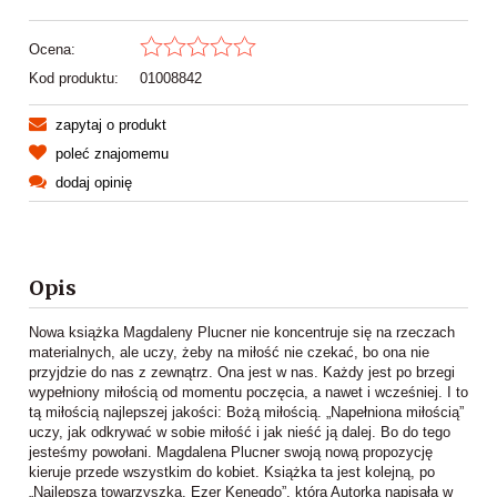
Ocena:
Kod produktu:
01008842
zapytaj o produkt
poleć znajomemu
dodaj opinię
Opis
Nowa książka Magdaleny Plucner nie koncentruje się na rzeczach
materialnych, ale uczy, żeby na miłość nie czekać, bo ona nie
przyjdzie do nas z zewnątrz. Ona jest w nas. Każdy jest po brzegi
wypełniony miłością od momentu poczęcia, a nawet i wcześniej. I to
tą miłością najlepszej jakości: Bożą miłością. „Napełniona miłością”
uczy, jak odkrywać w sobie miłość i jak nieść ją dalej. Bo do tego
jesteśmy powołani. Magdalena Plucner swoją nową propozycję
kieruje przede wszystkim do kobiet. Książka ta jest kolejną, po
„Najlepsza towarzyszka. Ezer Kenegdo”, którą Autorka napisała w