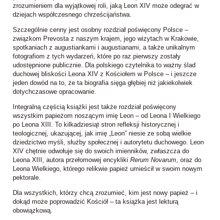
zrozumieniem dla wyjątkowej roli, jaką Leon XIV może odegrać w
dziejach współczesnego chrześcijaństwa.
Szczególnie cenny jest osobny rozdział poświęcony Polsce –
związkom Prevosta z naszym krajem, jego wizytach w Krakowie,
spotkaniach z augustiankami i augustianami, a także unikalnym
fotografiom z tych wydarzeń, które po raz pierwszy zostały
udostępnione publicznie. Dla polskiego czytelnika to ważny ślad
duchowej bliskości Leona XIV z Kościołem w Polsce – i jeszcze
jeden dowód na to, że ta biografia sięga głębiej niż jakiekolwiek
dotychczasowe opracowanie.
Integralną częścią książki jest także rozdział poświęcony
wszystkim papieżom noszącym imię Leon – od Leona I Wielkiego
po Leona XIII. To kilkadziesiąt stron refleksji historycznej i
teologicznej, ukazującej, jak imię „Leon” niesie ze sobą wielkie
dziedzictwo myśli, służby społecznej i autorytetu duchowego. Leon
XIV chętnie odwołuje się do swoich imienników, zwłaszcza do
Leona XIII, autora przełomowej encykliki
Rerum Novarum
, oraz do
Leona Wielkiego, którego relikwie papież umieścił w swoim nowym
pektorale.
Dla wszystkich, którzy chcą zrozumieć, kim jest nowy papież – i
dokąd może poprowadzić Kościół – ta książka jest lekturą
obowiązkową.