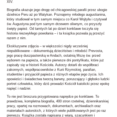
XIV.
Biografia ukazuje jego drogę od chicagowskiej parafii przez ubogie
dzielnice Peru aż po Watykan. Poznajemy młodego augustianina,
który studiował w tym samym miejscu co Karol Wojtyła i czytywał
św. Augustyna pod tym samym drzewem oliwnym, co przyszły
święty papież. Od tamtych lat po dzień konklawe toczyła się
historia niezwykłego powołania – i ta książka pozwala ją przeżyć
razem z nim.
Ekskluzywne zdjęcia – w większości nigdy wcześniej
niepublikowane – dokumentują dzieciństwo i młodość Prevosta,
jego pracę duszpasterską w Andach, ostatnią Mszę św. przed
wyborem na papieża, a także pierwsze dni pontyfikatu, które już
zapisały się w historii Kościoła. Autorzy dotarli do współbraci
zakonnych, współpracowników z Kurii Rzymskiej, parafian,
studentów i przyjaciół papieża z różnych etapów jego życia. Ich
opowieści i świadectwa tworzą barwny, poruszający i głęboko ludzki
portret człowieka, który dziś prowadzi Kościół katolicki przez epokę
napięć i nadziei.
To nie jest broszura przygotowana naprędce po konklawe. To
prawdziwa, kompletna biografia, 400 stron rzetelnej, dziennikarskiej
pracy, opartej na rozmowach, dokumentach, archiwaliach oraz
materiałach autorskich, z których wiele publikowanych jest po raz
pierwszy. Książka została napisana z wiarą, szacunkiem i