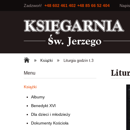
Zadzwoń!
+48 602 461 402
+48 85 66 52 404
Napi
»
»
Książki
Liturgia godzin t.3
Litur
Menu
Książki
Albumy
Benedykt XVI
Dla dzieci i młodzieży
Dokumenty Kościoła