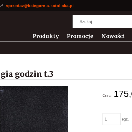
sz!
sprzedaz@ksiegarnia-katolicka.pl
Produkty
Promocje
Nowości
gia godzin t.3
175,
Cena:
egz.