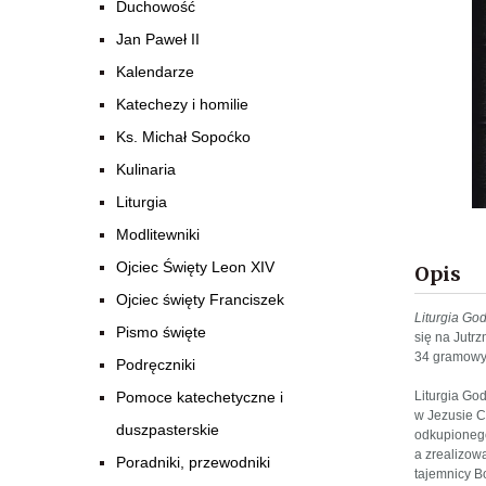
Duchowość
Jan Paweł II
Kalendarze
Katechezy i homilie
Ks. Michał Sopoćko
Kulinaria
Liturgia
Modlitewniki
Ojciec Święty Leon XIV
Opis
Ojciec święty Franciszek
Liturgia Go
Pismo święte
się na Jutr
34 gramow
Podręczniki
Liturgia Go
Pomoce katechetyczne i
w Jezusie Ch
duszpasterskie
odkupionego
a zrealizow
Poradniki, przewodniki
tajemnicy B