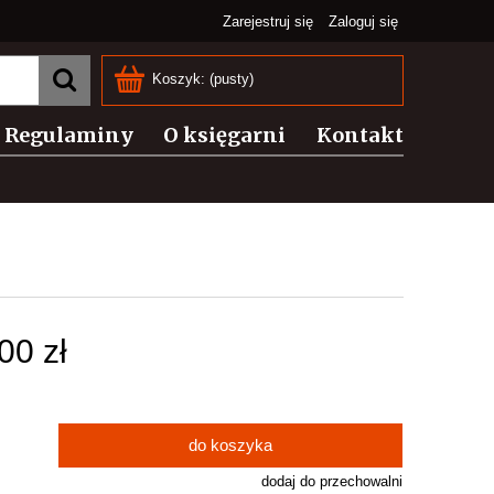
Zarejestruj się
Zaloguj się
Koszyk:
(pusty)
Regulaminy
O księgarni
Kontakt
00 zł
do koszyka
dodaj do przechowalni