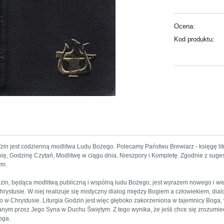
Ocena:
Kod produktu:
dzin
jest codzienną modlitwa Ludu Bożego. Polecamy Państwu Brewiarz - księgę litu
znię, Godzinę Czytań, Modlitwę w ciągu dnia, Nieszpory i Kompletę. Zgodnie z sug
ym.
dzin, będąca modlitwą publiczną i wspólną ludu Bożego, jest wyrazem nowego i 
rystusie. W niej realizuje się mistyczny dialog między Bogiem a człowiekiem, dialo
 w Chrystusie. Liturgia Godzin jest więc głęboko zakorzeniona w tajemnicy Boga
anym przez Jego Syna w Duchu Świętym. Z tego wynika, że jeśli chce się zrozumieć
oga.