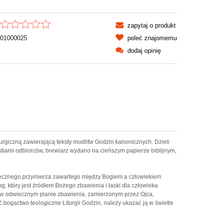
zapytaj o produkt
01000025
poleć znajomemu
dodaj opinię
rgiczną zawierającą teksty modlitw Godzin kanonicznych. Dzieli
estiami odbiorców, brewiarz wydano na cieńszym papierze biblijnym,
wiecznego przymierza zawartego między Bogiem a człowiekiem
g, który jest źródłem Bożego zbawienia i łaski dla człowieka
, w odwiecznym planie zbawienia, zamierzonym przez Ojca,
 bogactwo teologiczne Liturgii Godzin, należy ukazać ją w świetle