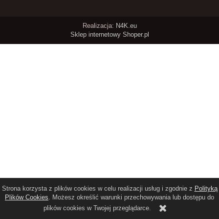
Realizacja:
N4K.eu
Sklep internetowy Shoper.pl
Strona korzysta z plików cookies w celu realizacji usług i zgodnie z
Polityką
Plików Cookies
. Możesz określić warunki przechowywania lub dostępu do
plików cookies w Twojej przeglądarce.