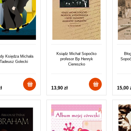
Ksiądz Michał Sopoćko
Bło
dy Księdza Michała
profesor Bp Henryk
Sopoć
 Tadeusz Golecki
Ciereszko
ł
13,90 zł
15,00 