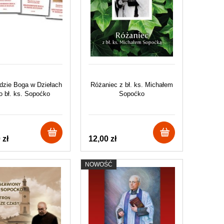
rdzie Boga w Dziełach
Różaniec z bł. ks. Michałem
o bł. ks. Sopoćko
Sopoćko
 zł
12,00 zł
NOWOŚĆ