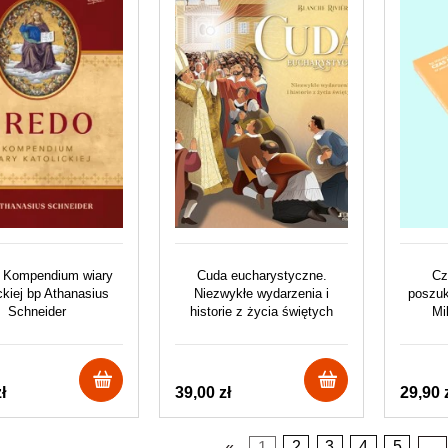
. Kompendium wiary
Cuda eucharystyczne.
Cz
ckiej bp Athanasius
Niezwykłe wydarzenia i
poszuk
Schneider
historie z życia świętych
Mi
ł
39,00 zł
29,90 
«
1
2
3
4
5
...