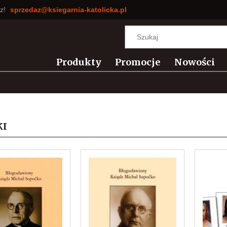
sz!
sprzedaz@ksiegarnia-katolicka.pl
Produkty
Promocje
Nowości
KI