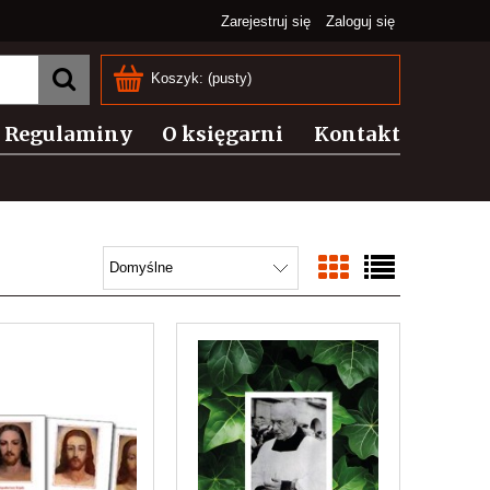
Zarejestruj się
Zaloguj się
Koszyk:
(pusty)
Regulaminy
O księgarni
Kontakt