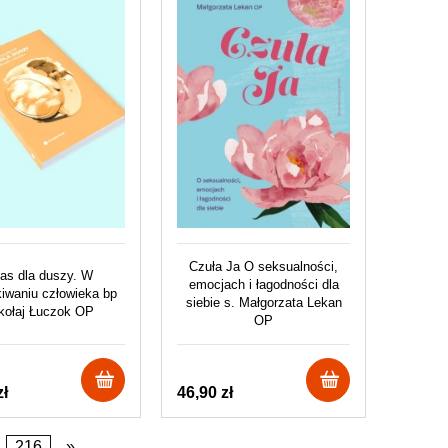
Czuła Ja O seksualności,
as dla duszy. W
emocjach i łagodności dla
iwaniu człowieka bp
siebie s. Małgorzata Lekan
kołaj Łuczok OP
OP
zł
46,90 zł
216
»