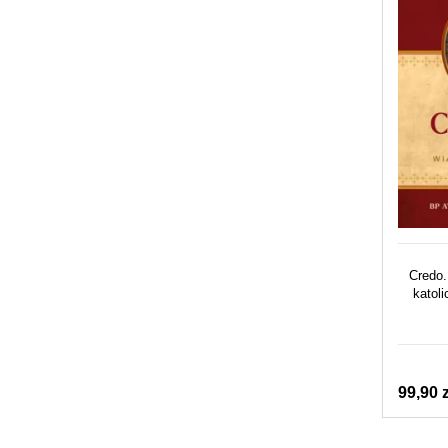
Credo
katoli
99,90 z