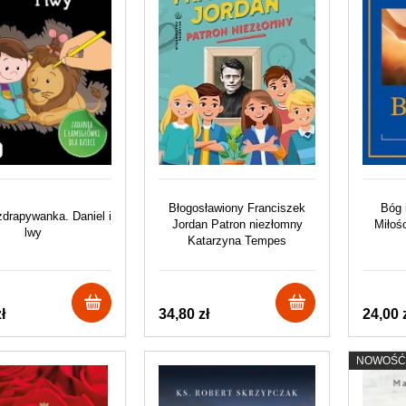
Błogosławiony Franciszek
Bóg 
 zdrapywanka. Daniel i
Jordan Patron niezłomny
Miłoś
lwy
Katarzyna Tempes
ł
34,80 zł
24,00 
NOWOŚĆ