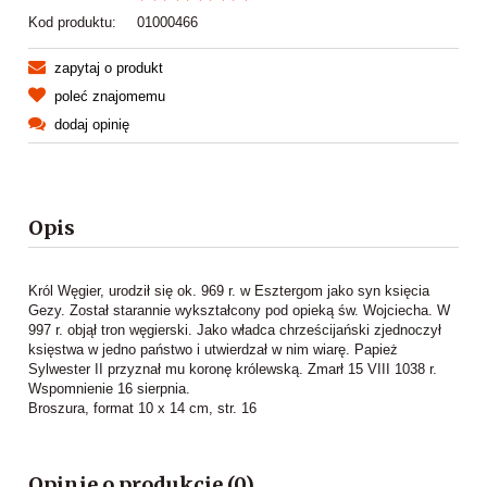
Kod produktu:
01000466
zapytaj o produkt
poleć znajomemu
dodaj opinię
Opis
Król Węgier, urodził się ok. 969 r. w Esztergom jako syn księcia
Gezy. Został starannie wykształcony pod opieką św. Wojciecha. W
997 r. objął tron węgierski. Jako władca chrześcijański zjednoczył
księstwa w jedno państwo i utwierdzał w nim wiarę. Papież
Sylwester II przyznał mu koronę królewską. Zmarł 15 VIII 1038 r.
Wspomnienie 16 sierpnia.
Broszura, format 10 x 14 cm, str. 16
Opinie o produkcie (0)