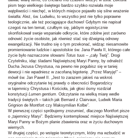
pism tego wielkiego świętego bardzo szybko rozwiała moje
wątpliwości i niechęć, w których miejsce pojawiło się silne wrażenie
światła: Ależ, św. Ludwiku, to wszystko jest nie tylko poprawne
teologicznie, ale też pociągające duchowo! Gdybym nie napisał
czegoś na ten temat, czułbym się, jakbym egoistycznie
skonfiskował swoje wspaniałe odkrycie, które zdolne jest zarówno
odnowić życie osobiste, jak również stać się dźwignią odnowy
ewangelizacji. Nie trudno się o tym przekonać, widząc niesamowite
promieniowanie ludzkie i apostolskie św. Jana Pawła II, którego całe
życie było naznaczone słowami
Totus tuus
– „cały Twój”. Drogi
Czytelniku, idąc śladami Najświętszej Maryi Panny, by odnaleźć
Ducha Jezusa Chrystusa, na pewno nie pogubisz się w taniej
dewocji i nie wpadniesz w zacofaną bigoterię. „Przez Maryję!” –
mówił św. Jan Paweł II. „Jest to zarazem jakieś na wskroś
oryginalne odczytanie tej prawdy o obecności Bogarodzicy
w tajemnicy Chrystusa i Kościoła, jak głosi ósmy rozdział
konstytucji
Lumen gentium
. Odczytanie na wielką miarę wedle
tradycji świętych – takich jak Bernard z Clairvaux, Ludwik Maria
Grignion de Montfort czy Maksymilian Kolbe”.
W pierwszej części spróbujemy zrozumieć, dlaczego Montfort pisze
o „tajemnicy Maryi”. Będziemy kontemplować miejsce Najświętszej
Maryi Panny w Bożym planie zbawienia oraz w życiu duchowym
wiernych.
W drugiej części, po wstępie teoretycznym, który ma wzbudzić w