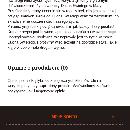
nas pragnienie życia tajemnicą Maryi, zajmiemy się samym
doświadczeniem życia w mocy Ducha Świętego w Maryi.
Prześledzimy etapy oddania się w ręce Maryi, aby jeszcze lepiej
przyjąć samych siebie od Ducha Świętego wraz ze wszystkim, co
składa się na codzienność naszego życia.
Zakończymy naszą książkę owocami, jak każdy dobry posiłek!
Droga maryjna jest bowiem tajemnicą szczęścia i wewnętrznego
uporządkowania, ponieważ tak naprawdę jest to życie w mocy
Ducha Świętego. Położymy więc akcent na dobrodziejstwa, jakie
kryje w sobie mała droga maryjna.
Opinie o produkcie (0)
Opinie pochodzą tyko od zalogowanych klientów, ale nie
weryfikujemy, czy kupili dany produkt. Wyświetlamy zarówno
pozytywne, jak i negatywne opinie.
MOJE KONTO