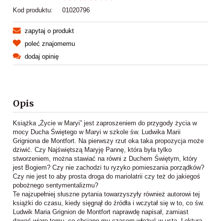
Kod produktu:
01020796
zapytaj o produkt
poleć znajomemu
dodaj opinię
Opis
Książka „Życie w Maryi” jest zaproszeniem do przygody życia w
mocy Ducha Świętego w Maryi w szkole św. Ludwika Marii
Grigniona de Montfort. Na pierwszy rzut oka taka propozycja może
dziwić. Czy Najświętszą Maryję Pannę, która była tylko
stworzeniem, można stawiać na równi z Duchem Świętym, który
jest Bogiem? Czy nie zachodzi tu ryzyko pomieszania porządków?
Czy nie jest to aby prosta droga do mariolatrii czy też do jakiegoś
pobożnego sentymentalizmu?
Te najzupełniej słuszne pytania towarzyszyły również autorowi tej
książki do czasu, kiedy sięgnął do źródła i wczytał się w to, co św.
Ludwik Maria Grignion de Montfort naprawdę napisał, zamiast
dawać wiarę temu, co chciano mu czasem włożyć w usta. Lektura