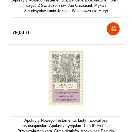
Apokryfy Nowego Testamentu. Ewangelie apokryficzne. Tom I,
część 2 Św. Józef i św. Jan Chrzciciel, Męka i
Zmartwychwstanie Jezusa, Wniebowzięcie Maryi
79,00 zł
Apokryfy Nowego Testamentu. Listy i apokalipsy
chrześcijańskie. Apokryfy syryjskie. Tom III Historia i
Przysłowia Achikara. Grota skarbów. Apokalipsa Pseudo-