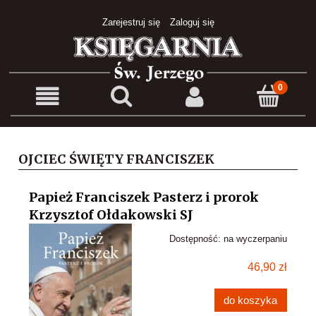
Zarejestruj się
Zaloguj się
OJCIEC ŚWIĘTY FRANCISZEK
Papież Franciszek Pasterz i prorok
Krzysztof Ołdakowski SJ
Dostępność:
na wyczerpaniu
46,90 zł
do koszyka