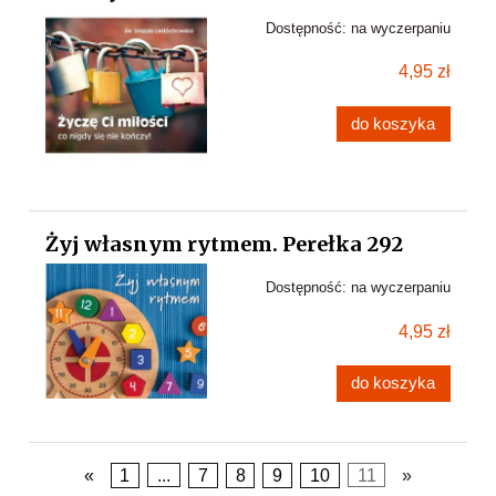
Dostępność:
na wyczerpaniu
4,95 zł
do koszyka
Żyj własnym rytmem. Perełka 292
Dostępność:
na wyczerpaniu
4,95 zł
do koszyka
«
1
...
7
8
9
10
11
»